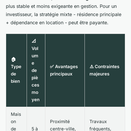
plus stable et moins exigeante en gestion. Pour un
investisseur, la stratégie mixte - résidence principale
+ dépendance en location - peut être payante.
📐
Vol
um
🏠
e
Type
✅ Avantages
⚠️ Contraintes
de
de
principaux
majeures
piè
bien
ces
mo
yen
Mais
on
Proximité
Travaux
de
5 à
centre-ville,
fréquents,