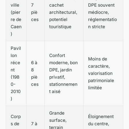
ville
7
cachet
DPE souvent
(pier
piè
architectural,
médiocre,
re de
ces
potentiel
réglementatio
Caen
touristique
n stricte
)
Pavil
lon
Confort
Moins de
réce
6 à
moderne, bon
caractère,
nt
8
DPE, jardin
valorisation
(198
piè
privatif,
patrimoniale
0-
ces
stationnemen
limitée
2010
t aisé
)
Grande
Corp
Éloignement
surface,
s de
7 à
du centre,
terrain